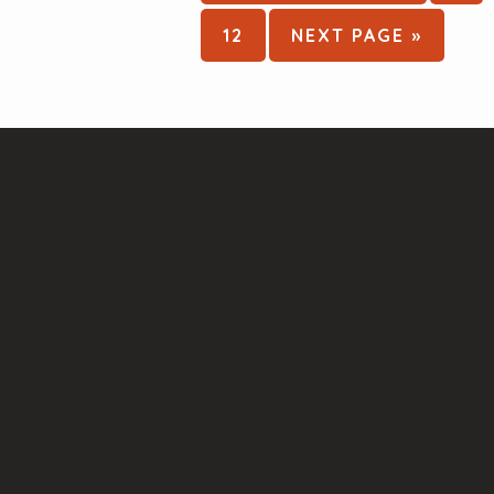
TO
o
PAGE
GO
12
NEXT PAGE »
TO
Footer