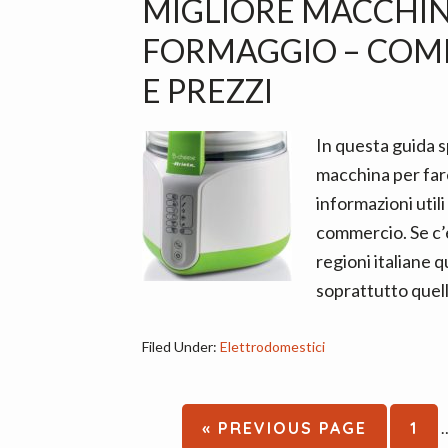
MIGLIORE MACCHINA
FORMAGGIO – COME
E PREZZI
In questa guida 
macchina per far
informazioni utili 
commercio. Se c’è
regioni italiane q
soprattutto quello
Filed Under:
Elettrodomestici
I
GO
PAG
«
PREVIOUS PAGE
1