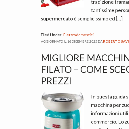
n
d
tradizione trama
t
e
tantissime person
b
supermercato è semplicissimo ed […]
a
r
Filed Under:
Elettrodomestici
AGGIORNATO IL
16 DICEMBRE 2025
DA
ROBERTO SAV
MIGLIORE MACCHI
FILATO – COME SCEG
PREZZI
In questa guida 
macchina per zuc
informazioni utili 
commercio. Lo zuc