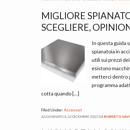
MIGLIORE SPIANATO
SCEGLIERE, OPINION
In questa guida 
spianatoia in acc
utili sui prezzi d
esistono macchine
metterci dentro gl
programma adatto,
cotta quando […]
Filed Under:
Accessori
AGGIORNATO IL
22 DICEMBRE 2025
DA
ROBERTO SAV