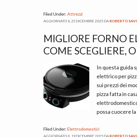
Filed Under:
Attrezzi
AGGIORNATO IL
25 DICEMBRE 2025
DA
ROBERTO SAV
MIGLIORE FORNO EL
COME SCEGLIERE, OP
In questa guida s
elettrico per piz
sui prezzi dei mod
pizza fatta in cas
elettrodomestico
possa cuocere la 
Filed Under:
Elettrodomestici
AGGIORNATO IL
19 DICEMBRE 2025
DA
ROBERTO SAV