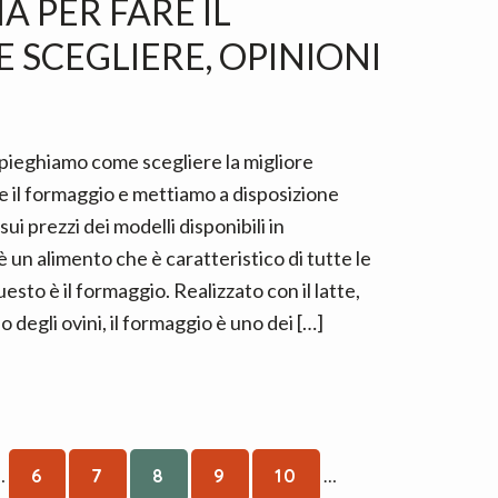
 PER FARE IL
 SCEGLIERE, OPINIONI
spieghiamo come scegliere la migliore
e il formaggio e mettiamo a disposizione
sui prezzi dei modelli disponibili in
 un alimento che è caratteristico di tutte le
uesto è il formaggio. Realizzato con il latte,
 degli ovini, il formaggio è uno dei […]
nterim
Interim
E
PAGE
PAGE
PAGE
PAGE
PAGE
…
6
7
8
9
10
…
pages
pages