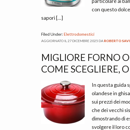
particolare ai bam
con questo dolce 
sapori […]
Filed Under:
Elettrodomestici
AGGIORNATO IL
27 DICEMBRE 2025
DA
ROBERTO SAV
MIGLIORE FORNO O
COME SCEGLIERE, OP
In questa guida s
olandese in ghisa
sui prezzi dei mo
che dei vecchi si
dimostrando di e
svolgere il loro co