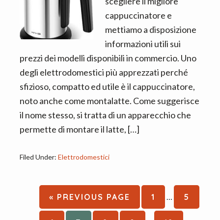
scegliere il migliore
cappuccinatore e
mettiamo a disposizione
informazioni utili sui
prezzi dei modelli disponibili in commercio. Uno
degli elettrodomestici più apprezzati perché
sfizioso, compatto ed utile è il cappuccinatore,
noto anche come montalatte. Come suggerisce
il nome stesso, si tratta di un apparecchio che
permette di montare il latte, […]
Filed Under:
Elettrodomestici
Interim
GO
PAGE
PAGE
«
PREVIOUS PAGE
1
…
5
pages
TO
Interim
omitted