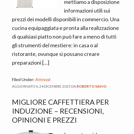
n
d
mettiamo a disposizione
t
e
informazioni utili sui
b
prezzi dei modelli disponibili in commercio. Una
a
cucina equipaggiata e pronta alla realizzazione
r
di qualsiasi piatto non può fare a meno di tutti
gli strumenti del mestiere: in casa o al
ristorante, ovunque si possano creare
preparazioni […]
Filed Under:
Attrezzi
AGGIORNATO IL
24 DICEMBRE 2025
DA
ROBERTO SAVIO
MIGLIORE CAFFETTIERA PER
INDUZIONE – RECENSIONI,
OPINIONI E PREZZI