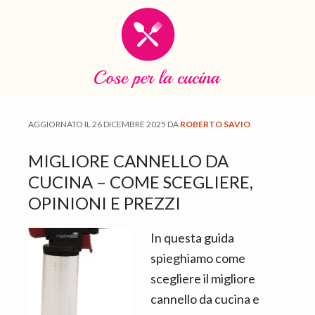
S
S
S
k
k
k
i
i
i
p
p
p
t
t
t
o
o
o
AGGIORNATO IL
26 DICEMBRE 2025
DA
ROBERTO SAVIO
m
p
f
a
r
o
MIGLIORE CANNELLO DA
i
i
o
CUCINA – COME SCEGLIERE,
n
m
t
OPINIONI E PREZZI
c
a
e
o
r
r
In questa guida
n
y
spieghiamo come
t
s
scegliere il migliore
e
i
cannello da cucina e