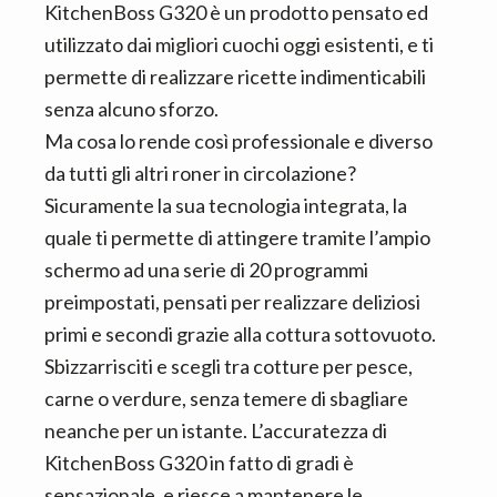
KitchenBoss G320 è un prodotto pensato ed
utilizzato dai migliori cuochi oggi esistenti, e ti
permette di realizzare ricette indimenticabili
senza alcuno sforzo.
Ma cosa lo rende così professionale e diverso
da tutti gli altri roner in circolazione?
Sicuramente la sua tecnologia integrata, la
quale ti permette di attingere tramite l’ampio
schermo ad una serie di 20 programmi
preimpostati, pensati per realizzare deliziosi
primi e secondi grazie alla cottura sottovuoto.
Sbizzarrisciti e scegli tra cotture per pesce,
carne o verdure, senza temere di sbagliare
neanche per un istante. L’accuratezza di
KitchenBoss G320 in fatto di gradi è
sensazionale, e riesce a mantenere le