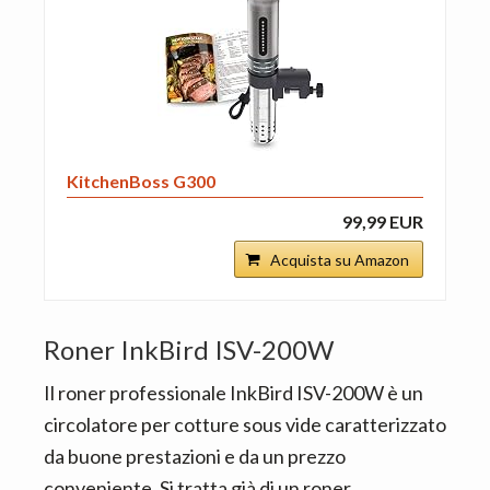
KitchenBoss G300
99,99 EUR
Acquista su Amazon
Roner InkBird ISV-200W
Il roner professionale InkBird ISV-200W è un
circolatore per cotture sous vide caratterizzato
da buone prestazioni e da un prezzo
conveniente. Si tratta già di un roner