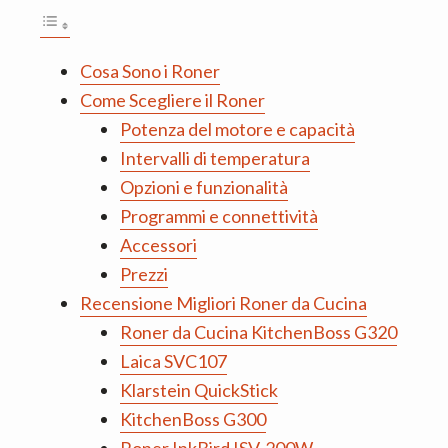
n
d
t
e
b
Cosa Sono i Roner
a
Come Scegliere il Roner
r
Potenza del motore e capacità
Intervalli di temperatura
Opzioni e funzionalità
Programmi e connettività
Accessori
Prezzi
Recensione Migliori Roner da Cucina
Roner da Cucina KitchenBoss G320
Laica SVC107
Klarstein QuickStick
KitchenBoss G300