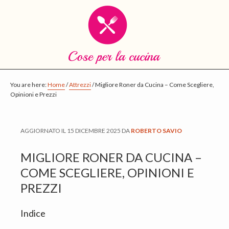
S
S
S
k
k
k
i
i
i
p
p
p
t
t
t
o
o
o
You are here:
Home
/
Attrezzi
/
Migliore Roner da Cucina – Come Scegliere,
Opinioni e Prezzi
m
p
f
a
r
o
i
i
o
AGGIORNATO IL
15 DICEMBRE 2025
DA
ROBERTO SAVIO
n
m
t
c
a
e
MIGLIORE RONER DA CUCINA –
o
r
r
COME SCEGLIERE, OPINIONI E
n
y
PREZZI
t
s
Indice
e
i