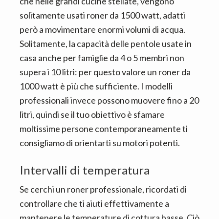
che nelle grandi cucine stellate, vengono
solitamente usati roner da 1500 watt, adatti
però a movimentare enormi volumi di acqua.
Solitamente, la capacità delle pentole usate in
casa anche per famiglie da 4 o 5 membri non
supera i 10 litri: per questo valore un roner da
1000 watt è più che sufficiente. I modelli
professionali invece possono muovere fino a 20
litri, quindi se il tuo obiettivo è sfamare
moltissime persone contemporaneamente ti
consigliamo di orientarti su motori potenti.
Intervalli di temperatura
Se cerchi un roner professionale, ricordati di
controllare che ti aiuti effettivamente a
mantenere le temperature di cottura basse. Ciò