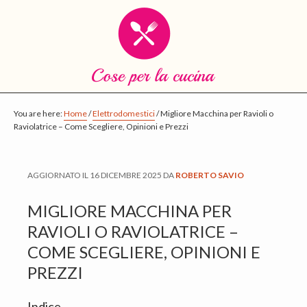
S
S
S
k
k
k
i
i
i
p
p
p
t
t
t
o
o
o
You are here:
Home
/
Elettrodomestici
/
Migliore Macchina per Ravioli o
Raviolatrice – Come Scegliere, Opinioni e Prezzi
m
p
f
a
r
o
i
i
o
AGGIORNATO IL
16 DICEMBRE 2025
DA
ROBERTO SAVIO
n
m
t
c
a
e
MIGLIORE MACCHINA PER
o
r
r
RAVIOLI O RAVIOLATRICE –
n
y
COME SCEGLIERE, OPINIONI E
t
s
PREZZI
e
i
Indice