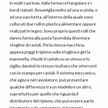
in molti casi inox, dalla forma rettangolare e i
bordi rialzati. Assomiglia molto ad una scatola, o
ad una vaschetta, all’interno della quale sono
collocati due rulli in plastica alimentare oppure
realizzati in legno. Sono proprio questi rulli che
danno forma alla pasta facendola diventare
sfogline di ravioli. Poi la stessa macchina,
appena poggi il ripieno sulla sfoglina e giri la
manovella, chiude il raviolo su se stesso e lo
sigilla, dandoti lo stesso risultato che otterresti
con lo stampo per ravioli. Il sistema meccanico,
che agisce nel raviolatore, può presentare
qualche differenza tra un modello e un altro,
soprattutto per quello che riguarda il
distributore del ripieno, che può essere parte
integrante o da aggiungere al momento.