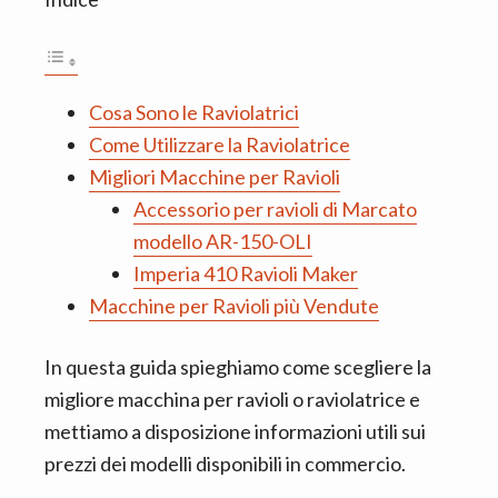
n
d
t
e
b
a
Cosa Sono le Raviolatrici
r
Come Utilizzare la Raviolatrice
Migliori Macchine per Ravioli
Accessorio per ravioli di Marcato
modello AR-150-OLI
Imperia 410 Ravioli Maker
Macchine per Ravioli più Vendute
In questa guida spieghiamo come scegliere la
migliore macchina per ravioli o raviolatrice e
mettiamo a disposizione informazioni utili sui
prezzi dei modelli disponibili in commercio.